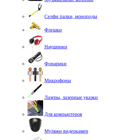
Селфи палки, моноподы
Флешки
Наушники
Фонарики
Микрофоны
Лазеры, лазерные указки
Для компьютеров
Муляжи видеокамер