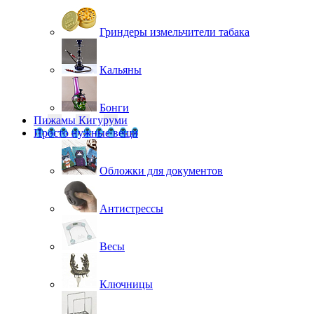
Гриндеры измельчители табака
Кальяны
Бонги
Пижамы Кигуруми
Просто нужные вещи
Обложки для документов
Антистрессы
Весы
Ключницы